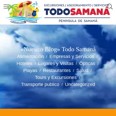
«Nuestro Blog» Todo Samaná
Alimentación
Empresas y Servicios
Hoteles
Lugares y Visitas
Ópticas
Playas
Restaurantes
Salud
Tours y Excursiones
Transporte publico
Uncategorized