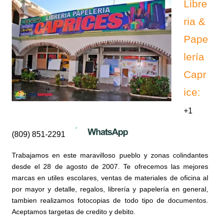
Libre
ria &
Pape
lería
Capr
ice
:
+1
(809) 851-2291
Trabajamos en este maravilloso pueblo y zonas colindantes
desde el 28 de agosto de 2007.
Te ofrecemos las mejores
marcas en utiles escolares, ventas de materiales de oficina al
por mayor y detalle, regalos, librería y papelería en general,
tambien realizamos fotocopias de todo tipo de documentos.
Aceptamos targetas de credito y debito.