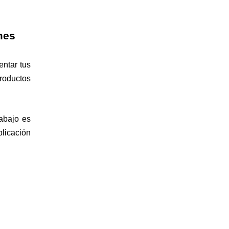
mes
entar tus
productos
abajo es
plicación