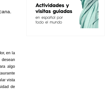
cana.
or, en la
e desean
ara algo
taurante
ar vista
sidad de