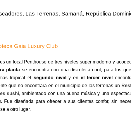
escadores
, Las Terrenas, Samaná, República Domini
oteca Gaia Luxury Club
 es un local Penthouse de tres niveles super moderno y acoged
ra planta
se encuentra con una discoteca cool, p
ara los qu
mas tropical el
segundo nivel
y en
el tercer nivel
encontr
ente que no encontrara en el municipio de las terrenas un
Res
es sushi
, ambientado con una buena música y una espectacul
r. F
ue diseñada para ofrecer a sus clientes confor, sin nece
e a otro lugar.