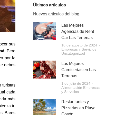
Últimos articulos
Nuevos artículos del blog.
Las Mejores
Agencias de Rent
Car Las Terrenas
ocer sus
18 de agosto de 2024
Empresas y Servicios
aná
. Pero
Uncategorized
vo por la
Las Mejores
ue debes
Carnicerías en Las
Terrenas
1 de julio de 2024
 turistas
Alimentación
Empresas
y Servicios
cual cada
nada más
Restaurantes y
mienza tu
Pizzerias en Playa
os Bares
Cosón