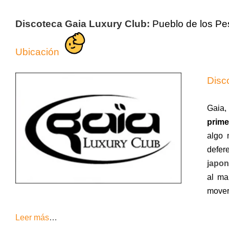
Discoteca Gaia Luxury Club:
Pueblo de los P
Ubicación
Disc
Gaia,
prime
algo 
defer
japon
al ma
movers
Leer más
…