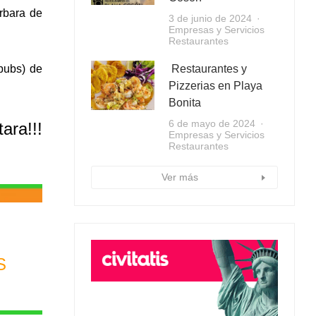
rbara de
3 de junio de 2024
Empresas y Servicios
Restaurantes
Restaurantes y
 pubs) de
Pizzerias en Playa
Bonita
6 de mayo de 2024
tara!!!
Empresas y Servicios
Restaurantes
Ver más
S