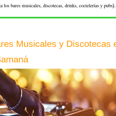
za los
bares musicales, discotecas, drinks, coctelerías y pubs
).
res Musicales y Discotecas 
Samaná