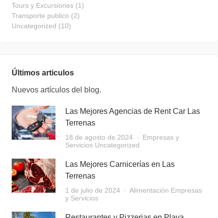
Tours y Excursiones
(1)
Transporte publico
(2)
Uncategorized
(10)
Últimos articulos
Nuevos artículos del blog.
Las Mejores Agencias de Rent Car Las
Terrenas
18 de agosto de 2024
Empresas y
Servicios
Uncategorized
Las Mejores Carnicerías en Las
Terrenas
1 de julio de 2024
Alimentación
Empresas
y Servicios
Restaurantes y Pizzerias en Playa