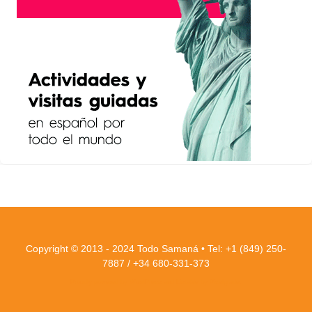
Copyright © 2013 - 2024 Todo Samaná • Tel: +1 (849) 250-
7887 / +34 680-331-373
Proudly powered by WordPress
and
Listable
by
Pixelgrade
.