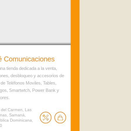
é Comunicaciones
a tienda dedicada a la venta,
ones, desbloqueo y accesorios de
o de Teléfonos Moviles, Tables,
egos, Smartwtch, Power Bank y
ores.
e del Carmen, Las
enas, Samaná,
blica Dominicana,
0