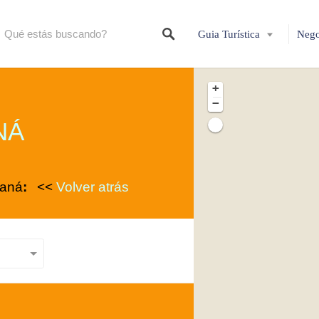
Guia Turística
Nego
+
−
NÁ
maná
:
<<
Volver atrás