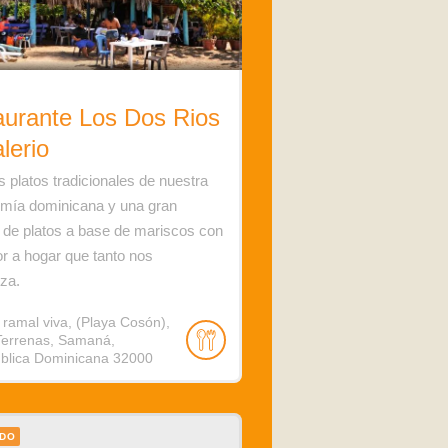
aurante Los Dos Rios
lerio
 platos tradicionales de nuestra
mía dominicana y una gran
 de platos a base de mariscos con
r a hogar que tanto nos
iza.
 ramal viva, (Playa Cosón),
Terrenas, Samaná,
blica Dominicana 32000
ADO