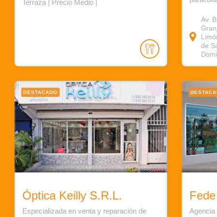
Terraza | Precio Medio |
Av. B
Granj
Limón
de S
Domi
DESTACADO
DESTAC
Óptica Keilly S.R.L.
Fede
Especializada en venta y reparación de
Agencia 