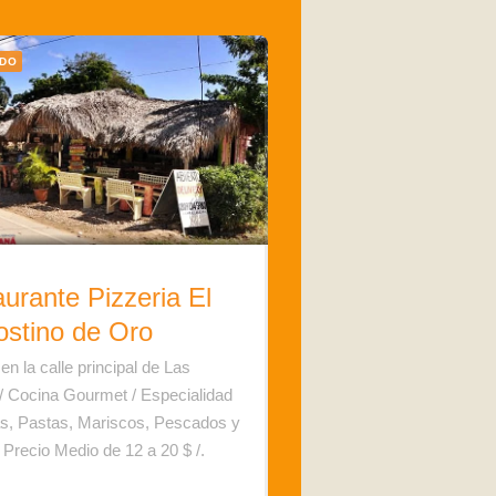
ADO
urante Pizzeria El
ostino de Oro
en la calle principal de Las
/ Cocina Gourmet / Especialidad
s, Pastas, Mariscos, Pescados y
 Precio Medio de 12 a 20 $ /.