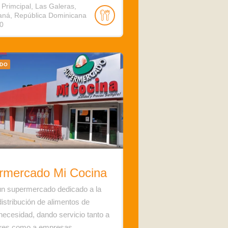
 Primcipal, Las Galeras,
ná, República Dominicana
0
ADO
rmercado Mi Cocina
n supermercado dedicado a la
distribución de alimentos de
necesidad, dando servicio tanto a
ares como a empresas