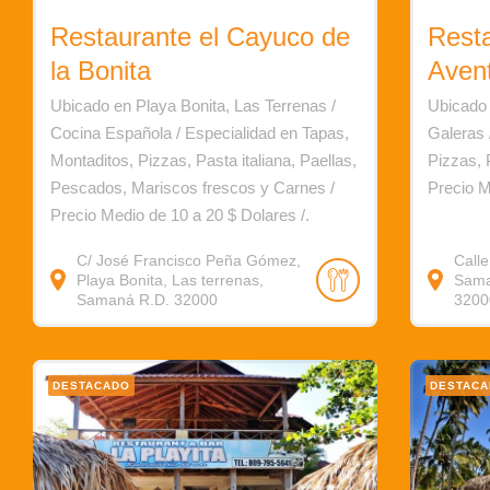
Restaurante el Cayuco de
Resta
la Bonita
Aven
Ubicado en Playa Bonita, Las Terrenas /
Ubicado 
Cocina Española / Especialidad en Tapas,
Galeras 
Montaditos, Pizzas, Pasta italiana, Paellas,
Pizzas,
Pescados, Mariscos frescos y Carnes /
Precio M
Precio Medio de 10 a 20 $ Dolares /.
C/ José Francisco Peña Gómez,
Calle
Playa Bonita, Las terrenas,
Sama
Samaná R.D. 32000
3200
DESTACADO
DESTAC