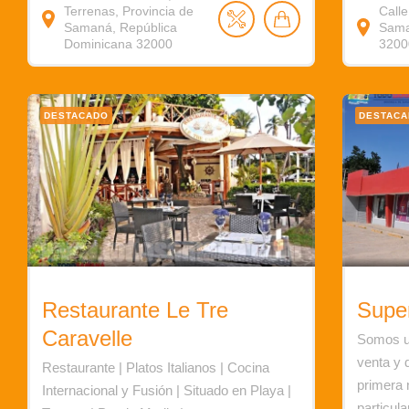
Terrenas, Provincia de
Calle
Samaná, República
Sama
Dominicana 32000
3200
DESTACADO
DESTAC
Restaurante Le Tre
Supe
Caravelle
Somos u
venta y 
Restaurante | Platos Italianos | Cocina
primera 
Internacional y Fusión | Situado en Playa |
particul