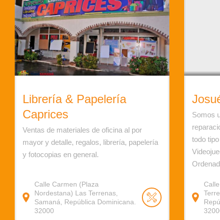
Librería & Papelería
Josu
Caprices
Somos un
reparaci
Ventas de materiales de oficina al por
todo tip
mayor y detalle, regalos, librería, papelería
Videoju
y fotocopias en general.
Ordenad
Calle Carmen (Plaza
Call
Nordestana) Las Terrenas,
Terr
Samaná, República Dominicana.
Repú
32000
3200