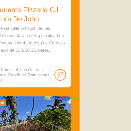
urante Pizzeria C.L’
tura De John
en la calle principal de Las
/ Cocina Italiana / Especialidad en
 Pastas, Hamburguesas y Carnes /
edio de 10 a 20 $ Dolares /.
 Primcipal, Las Galeras,
ná, República Dominicana
0
ADO