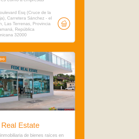
oulevard Esq (Cruce de la
a), Carretera Sánchez - el
, Las Terrenas, Provincia
amaná, República
nicana 32000
ADO
 Real Estate
inmobiliaria de bienes raíces en