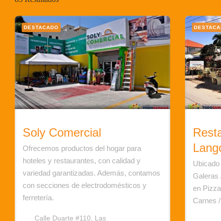
DESTACADO
DESTAC
Soly Comercial
Resta
Lang
Ofrecemos productos del hogar para
hoteles y restaurantes, con calidad y
Ubicado 
variedad garantizadas. Además, contamos
Galeras 
con secciones de electrodomésticos y
en Pizza
ferretería.
Carnes /
Calle Duarte #110, Las