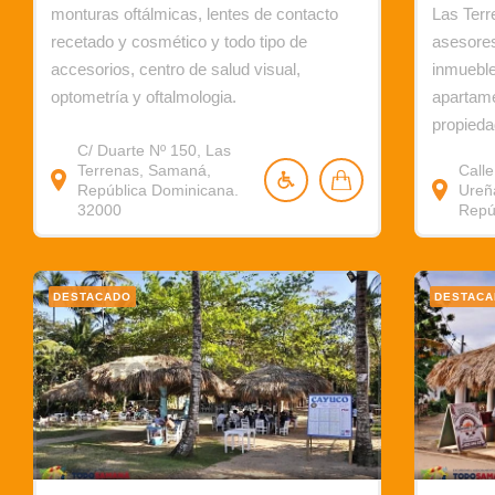
monturas oftálmicas, lentes de contacto
Las Ter
recetado y cosmético y todo tipo de
asesores
accesorios, centro de salud visual,
inmueble
optometría y oftalmologia.
apartame
propieda
C/ Duarte Nº 150, Las
Terrenas, Samaná,
Call
República Dominicana.
Ureñ
32000
Repú
DESTACADO
DESTAC