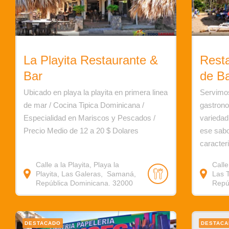
La Playita Restaurante &
Rest
Bar
de Ba
Ubicado en playa la playita en primera linea
Servimos
de mar / Cocina Tipica Dominicana /
gastrono
Especialidad en Mariscos y Pescados /
variedad
Precio Medio de 12 a 20 $ Dolares
ese sabo
caracter
Calle a la Playita, Playa la
Calle
Playita, Las Galeras, Samaná,
Las 
República Dominicana. 32000
Repú
DESTACADO
DESTAC