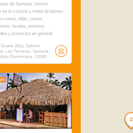
renas de Samaná. Somos
 en la compra y venta de bienes
s como; villas, casas,
ntos, locales, terrenos,
des y proyectos en general.
e Duarte (Esq, Salomé
a). Las Terrenas, Samaná,
blica Dominicana. 32000
ADO
2