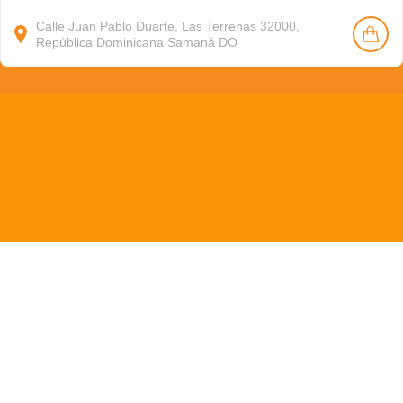
Calle Juan Pablo Duarte, Las Terrenas 32000,
República Dominicana
Samaná
DO
Copyright © 2013 - 2024 Todo Samaná • Tel: +1 (849) 250-
7887 / +34 680-331-373