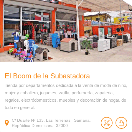
El Boom de la Subastadora
Tienda por departamentos dedicada a la venta de moda de niño,
mujer y caballero, juguetes, vajilla, perfumería, zapateria,
regalos, electródomesticos, muebles y decoración de hogar, de
todo en general.
C/ Duarte Nº 133, Las Terrenas, Samaná,
República Dominicana. 32000