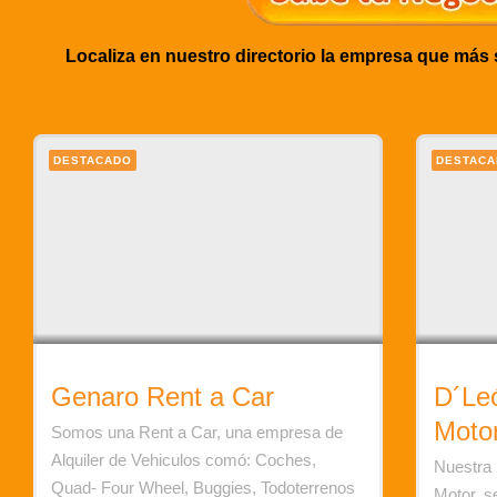
Localiza en nuestro directorio la empresa que más
DESTACADO
DESTAC
Genaro Rent a Car
D´Le
Moto
Somos una Rent a Car, una empresa de
Alquiler de Vehiculos comó: Coches,
Nuestra
Quad- Four Wheel, Buggies, Todoterrenos
Motor, se