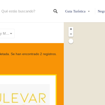
Guia Turística
Nego
+
Alquiler de Vehículos y Motos
−
tada. Se han encontrado 2 registros.