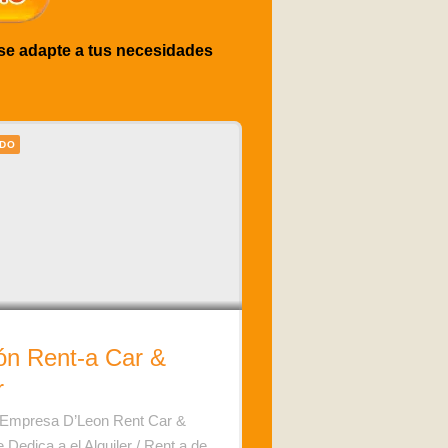
 se adapte a tus necesidades
ADO
ón Rent-a Car &
r
 Empresa D’Leon Rent Car &
 Dedica a el Alquiler / Rent a de