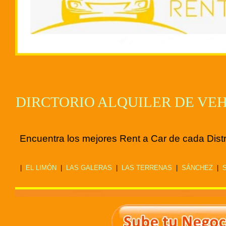
DIRCTORIO ALQUILER DE VE
Encuentra los mejores Rent a Car de cada Dist
|
EL LIMÓN
|
LAS GALERAS
|
LAS TERRENAS
|
SÁNCHEZ
|