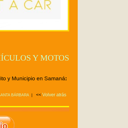
HÍCULOS Y MOTOS
rito y Municipio en Samaná
:
<<
Volver atrás
SANTA BÁRBARA
|